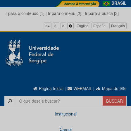
BRASIL
Ir para o conteúdo [1]
|
Ir para o menu [2]
|
Ir para a busca [3]
a+
a-
a
English
Español
Français
Página Inicial
|
WEBMAIL
|
Mapa do Site
Institucional
Campi